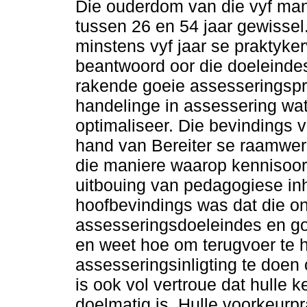
Die ouderdom van die vyf man
tussen 26 en 54 jaar gewissel
minstens vyf jaar se praktyke
beantwoord oor die doeleindes
rakende goeie assesseringspra
handelinge in assessering wat
optimaliseer. Die bevindings 
hand van Bereiter se raamwer
die maniere waarop kennisoortu
uitbouing van pedagogiese in
hoofbevindings was dat die o
assesseringsdoeleindes en go
en weet hoe om terugvoer te 
assesseringsinligting te doen
is ook vol vertroue dat hulle 
doelmatig is. Hulle voorkeurp