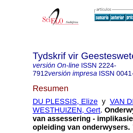
Tydskrif vir Geesteswe
versión On-line
ISSN
2224-
7912
versión impresa
ISSN
0041
Resumen
DU PLESSIS, Elize
y
VAN 
WESTHUIZEN, Gert
.
Onderw
van assessering - implikasie
opleiding van onderwysers
.