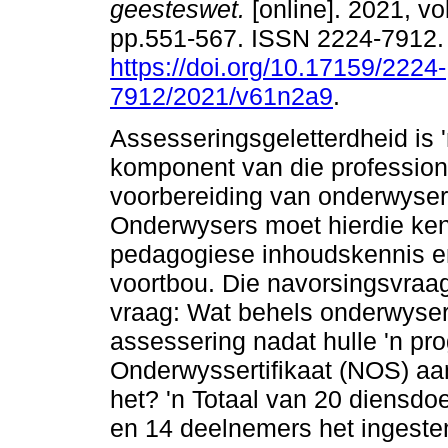
geesteswet.
[online]. 2021, vol
pp.551-567. ISSN 2224-7912
https://doi.org/10.17159/2224-
7912/2021/v61n2a9
.
Assesseringsgeletterdheid is 
komponent van die profession
voorbereiding van onderwyser
Onderwysers moet hierdie ken
pedagogiese inhoudskennis en
voortbou. Die navorsingsvraag 
vraag: Wat behels onderwyser
assessering nadat hulle 'n pr
Onderwyssertifikaat (NOS) aan
het? 'n Totaal van 20 diensdo
en 14 deelnemers het ingeste