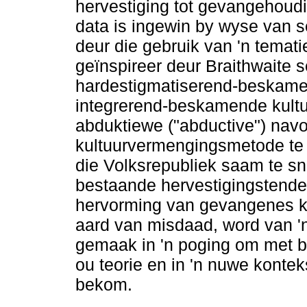
hervestiging tot gevangehoudi
data is ingewin by wyse van 
deur die gebruik van 'n temati
geïnspireer deur Braithwaite 
hardestigmatiserend-beskamen
integrerend-beskamende kultur
abduktiewe ("abductive") nav
kultuurvermengingsmetode te v
die Volksrepubliek saam te s
bestaande hervestigingstende
hervorming van gevangenes k
aard van misdaad, word van 'n
gemaak in 'n poging om met b
ou teorie en in 'n nuwe kontek
bekom.