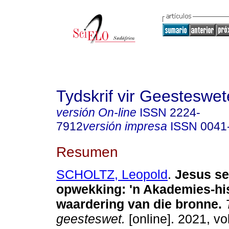
Tydskrif vir Geesteswe
versión On-line
ISSN
2224-
7912
versión impresa
ISSN
0041
Resumen
SCHOLTZ, Leopold
.
Jesus se
opwekking: 'n Akademies-hi
waardering van die bronne
.
T
geesteswet.
[online]. 2021, vol