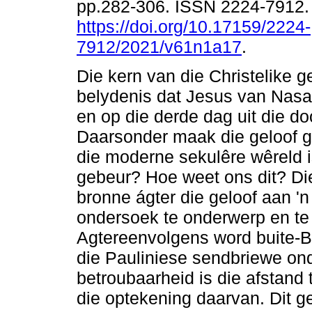
pp.282-306. ISSN 2224-7912
https://doi.org/10.17159/2224-
7912/2021/v61n1a17
.
Die kern van die Christelike ge
belydenis dat Jesus van Nasar
en op die derde dag uit die d
Daarsonder maak die geloof ge
die moderne sekulêre wêreld is
gebeur? Hoe weet ons dit? Die
bronne ágter die geloof aan '
ondersoek te onderwerp en te 
Agtereenvolgens word buite-By
die Pauliniese sendbriewe on
betroubaarheid is die afstand
die optekening daarvan. Dit g