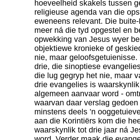
hoeveelheid skakels tussen ge
religieuse agenda van die opst
eweneens relevant. Die buite-
meer ná die tyd opgestel en be
opwekking van Jesus wyer bek
objektiewe kronieke of geski
nie, maar geloofsgetuienisse.
drie, die sinoptiese evangelies
die lug gegryp het nie, maar 
drie evangelies is waarskynli
algemeen aanvaar word - omtre
waarvan daar verslag gedoen 
minstens deels 'n ooggetuiever
aan die Korintiërs kom die he
waarskynlik tot drie jaar ná J
word. Verder maak die evange