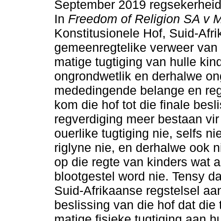
September 2019 regsekerheid
In
Freedom of Religion SA v M
Konstitusionele Hof, Suid-Afri
gemeenregtelike verweer van o
matige tugtiging van hulle kind
ongrondwetlik en derhalwe ong
mededingende belange en regt
kom die hof tot die finale bes
regverdiging meer bestaan vir
ouerlike tugtiging nie, selfs 
riglyne nie, en derhalwe ook 
op die regte van kinders wat 
blootgestel word nie. Tensy d
Suid-Afrikaanse regstelsel aa
beslissing van die hof dat die
matige fisieke tugtiging aan h