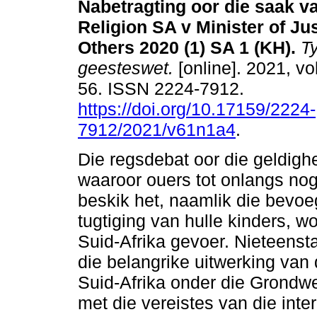
Nabetragting oor die saak v
Religion SA v Minister of Ju
Others 2020 (1) SA 1 (KH)
.
Ty
geesteswet.
[online]. 2021, vo
56. ISSN 2224-7912.
https://doi.org/10.17159/2224-
7912/2021/v61n1a4
.
Die regsdebat oor die geldigh
waaroor ouers tot onlangs nog
beskik het, naamlik die bevoe
tugtiging van hulle kinders, w
Suid-Afrika gevoer. Nieteenst
die belangrike uitwerking van 
Suid-Afrika onder die Grondw
met die vereistes van die inte