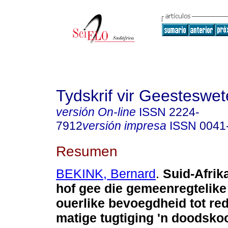
Tydskrif vir Geesteswe
versión On-line
ISSN
2224-
7912
versión impresa
ISSN
0041
Resumen
BEKINK, Bernard
.
Suid-Afrik
hof gee die gemeenregtelike
ouerlike bevoegdheid tot red
matige tugtiging 'n doodskoo