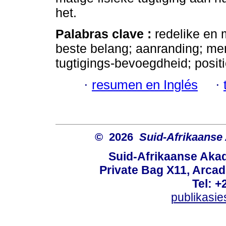
het.
Palabras clave :
redelike en 
beste belang; aanranding; me
tugtigings-bevoegdheid; posi
·
resumen en Inglés
·
© 2026
Suid-Afrikaanse
Suid-Afrikaanse Aka
Private Bag X11, Arcadi
Tel: +
publikasi