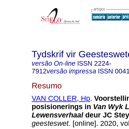
Tydskrif vir Geesteswe
versão On-line
ISSN
2224-
7912
versão impressa
ISSN
004
Resumo
VAN COLLER, Hp
.
Voorstelli
posisionerings in
Van Wyk L
Lewensverhaal
deur JC Ste
geesteswet.
[online]. 2020, vol