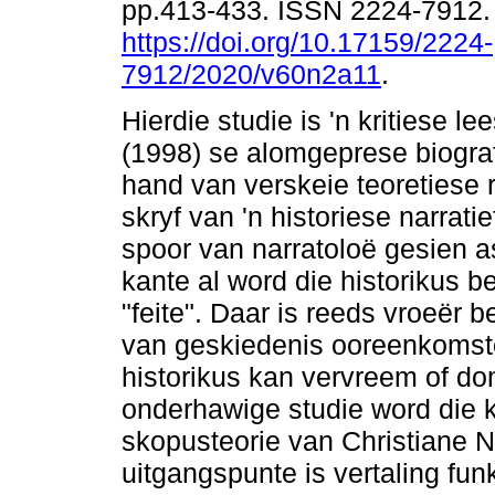
pp.413-433. ISSN 2224-7912
https://doi.org/10.17159/2224-
7912/2020/v60n2a11
.
Hierdie studie is 'n kritiese l
(1998) se alomgeprese biograf
hand van verskeie teoretiese
skryf van 'n historiese narrati
spoor van narratoloë gesien 
kante al word die historikus 
"feite". Daar is reeds vroeër 
van geskiedenis ooreenkomste
historikus kan vervreem of dom
onderhawige studie word die 
skopusteorie van Christiane N
uitgangspunte is vertaling fu