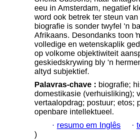
eeu in Amsterdam, negatief kl
word ook betrek ter steun van 
biografie is sonder twyfel 'n b
Afrikaans. Desondanks toon ŉ
volledige en wetenskaplik ge
op volkome objektiwiteit aans
geskiedskrywing bly 'n hermen
altyd subjektief.
Palavras-chave :
biografie; h
domestikasie (verhuisliking);
vertaalopdrag; postuur; etos; p
openbare intellektueel.
·
resumo em Inglês
·
)