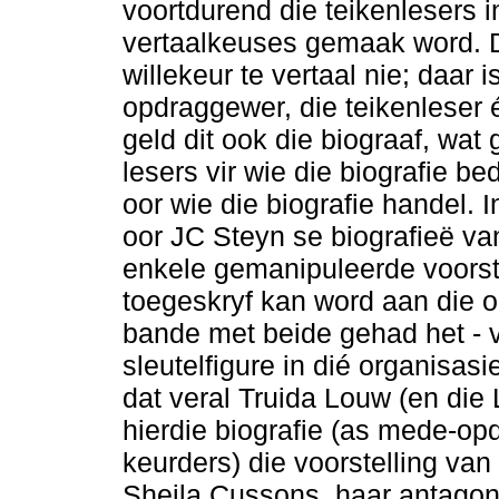
voortdurend die teikenlesers 
vertaalkeuses gemaak word. D
willekeur te vertaal nie; daar i
opdraggewer, die teikenleser 
geld dit ook die biograaf, wa
lesers vir wie die biografie b
oor wie die biografie handel. 
oor JC Steyn se biografieë van
enkele gemanipuleerde voorst
toegeskryf kan word aan die 
bande met beide gehad het - v
sleutelfigure in dié organisasi
dat veral Truida Louw (en die
hierdie biografie (as mede-o
keurders) die voorstelling van
Sheila Cussons, haar antagonis