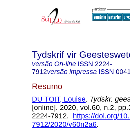
Tydskrif vir Geesteswe
versão On-line
ISSN
2224-
7912
versão impressa
ISSN
004
Resumo
DU TOIT, Louise
.
Tydskr. gees
[online]. 2020, vol.60, n.2, p
2224-7912.
https://doi.org/1
7912/2020/v60n2a6
.