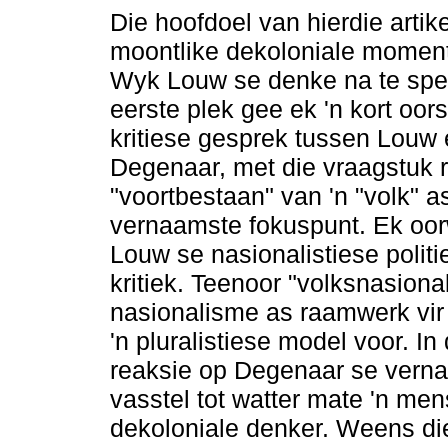
Die hoofdoel van hierdie artik
moontlike dekoloniale momen
Wyk Louw se denke na te speu
eerste plek gee ek 'n kort oors
kritiese gesprek tussen Louw
Degenaar, met die vraagstuk 
"voortbestaan" van 'n "volk" a
vernaamste fokuspunt. Ek oor
Louw se nasionalistiese polit
kritiek. Teenoor "volksnasion
nasionalisme as raamwerk vir p
'n pluralistiese model voor. In
reaksie op Degenaar se verna
vasstel tot watter mate 'n men
dekoloniale denker. Weens di