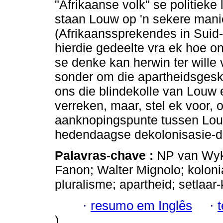
"Afrikaanse volk" se politieke 
staan Louw op 'n sekere mani
(Afrikaanssprekendes in Suid-
hierdie gedeelte vra ek hoe 
se denke kan herwin ter wille
sonder om die apartheidsgeski
ons die blindekolle van Louw 
verreken, maar, stel ek voor, 
aanknopingspunte tussen Louw
hedendaagse dekolonisasie-d
Palavras-chave :
NP van Wyk
Fanon; Walter Mignolo; kolonia
pluralisme; apartheid; setlaar-
·
resumo em Inglês
·
)