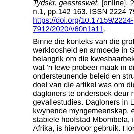
Tydskr. geesteswet.
[online]. 
n.1, pp.142-163. ISSN 2224-
https://doi.org/10.17159/2224-
7912/2020/v60n1a11
.
Binne die konteks van die gr
werkloosheid en armoede in Sui
belangrik om die kwesbaarhe
wat 'n lewe probeer maak in di
ondersteunende beleid en stru
doel van die artikel was om d
dagloners te ondersoek deur n
gevallestudies. Dagloners in 
kwynende myngemeenskap, en
stabiele hoofstad Mbombela, 
Afrika, is hiervoor gebruik. Ho