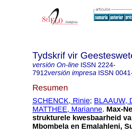
Tydskrif vir Geesteswe
versión On-line
ISSN
2224-
7912
versión impresa
ISSN
0041
Resumen
SCHENCK, Rinie
;
BLAAUW, D
MATTHEE, Marianne
.
Max-Ne
strukturele kwesbaarheid va
Mbombela en Emalahleni, Su