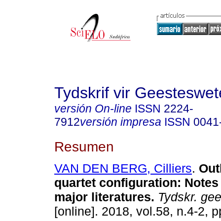
Tydskrif vir Geesteswe
versión On-line
ISSN
2224-
7912
versión impresa
ISSN
0041
Resumen
VAN DEN BERG, Cilliers
.
Out
quartet configuration: Note
major literatures
.
Tydskr. gee
[online]. 2018, vol.58, n.4-2, 