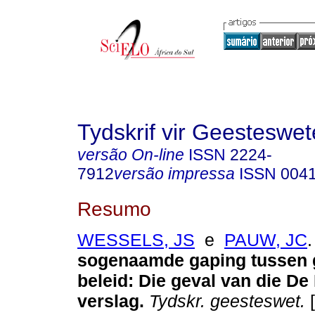
Tydskrif vir Geesteswe
versão On-line
ISSN
2224-
7912
versão impressa
ISSN
004
Resumo
WESSELS, JS
e
PAUW, JC
.
sogenaamde gaping tussen g
beleid: Die geval van die De
verslag
.
Tydskr. geesteswet.
[