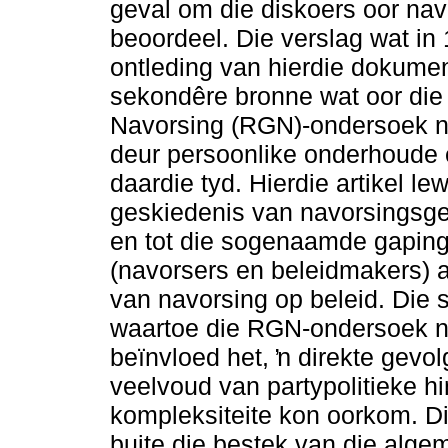
geval om die diskoers oor nav
beoordeel. Die verslag wat in
ontleding van hierdie dokumen
sekondêre bronne wat oor die
Navorsing (RGN)-ondersoek na
deur persoonlike onderhoude e
daardie tyd. Hierdie artikel le
geskiedenis van navorsingsge
en tot die sogenaamde gapin
(navorsers en beleidmakers) as
van navorsing op beleid. Die 
waartoe die RGN-ondersoek na
beïnvloed het, ŉ direkte gevol
veelvoud van partypolitieke h
kompleksiteite kon oorkom. Di
buite die bestek van die alg