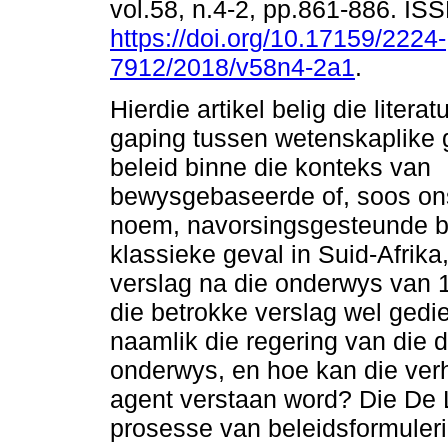
vol.58, n.4-2, pp.861-886. I
https://doi.org/10.17159/2224-
7912/2018/v58n4-2a1
.
Hierdie artikel belig die literat
gaping tussen wetenskaplike 
beleid binne die konteks van
bewysgebaseerde of, soos ons
noem, navorsingsgesteunde be
klassieke geval in Suid-Afri
verslag na die onderwys van 1
die betrokke verslag wel gedi
naamlik die regering van die 
onderwys, en hoe kan die ver
agent verstaan word? Die De 
prosesse van beleidsformulerin