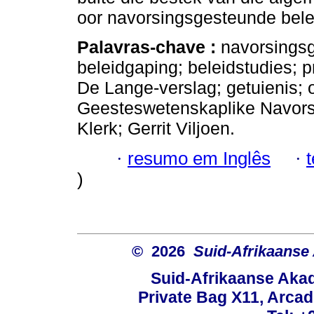
oor navorsingsgesteunde bele
Palavras-chave :
navorsingsg
beleidgaping; beleidstudies; p
De Lange-verslag; getuienis; 
Geesteswetenskaplike Navors
Klerk; Gerrit Viljoen.
·
resumo em Inglês
·
)
© 2026
Suid-Afrikaanse
Suid-Afrikaanse Aka
Private Bag X11, Arcadi