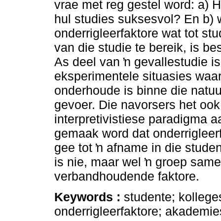
vrae met reg gestel word: a) H
hul studies suksesvol? En b)
onderrigleerfaktore wat tot st
van die studie te bereik, is be
As deel van ŉ gevallestudie is
eksperimentele situasies waa
onderhoude is binne die natu
gevoer. Die navorsers het ook
interpretivistiese paradigma 
gemaak word dat onderrigleerf
gee tot ŉ afname in die studen
is nie, maar wel ŉ groep sam
verbandhoudende faktore.
Keywords :
studente; kolleges
onderrigleerfaktore; akademie