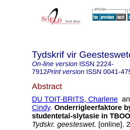
Tydskrif vir Geesteswe
On-line version
ISSN
2224-
7912
Print version
ISSN
0041-47
Abstract
DU TOIT-BRITS, Charlene
a
Cindy
.
Onderrigleerfaktore b
studentetal-slytasie in TBO
Tydskr. geesteswet.
[online]. 