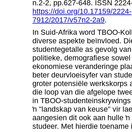
n.2-2, pp.627-648. ISSN 222
https://doi.org/10.17159/2224-
7912/2017/v57n2-2a9
.
In Suid-Afrika word TBOO-Kol
diverse aspekte beïnvloed. D
studentegetalle as gevolg van
politieke, demografiese sowel
ekonomiese veranderinge pla
beter deurvloeisyfer van stu
groter potensiële werkskorps 
die loop van die afgelope tw
in TBOO-studenteinskrywings
ŉ "landskap van keuse" vir l
aangesien dit ook aan hulle ŉ
studeer. Met hierdie toename i