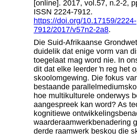
[online]. 2017, vol.57, n.2-2, 
ISSN 2224-7912.
https://doi.org/10.17159/2224-
7912/2017/v57n2-2a8
.
Die Suid-Afrikaanse Grondwet 
duidelik dat enige vorm van di
toegelaat mag word nie. In on
dit dat elke leerder ŉ reg het
skoolomgewing. Die fokus van 
bestaande parallelmediumskole
hoe multikulturele onderwys 
aangespreek kan word? As teo
kognitiewe ontwikkelingsbena
waarderaamwerkbenadering geb
derde raamwerk beskou die s