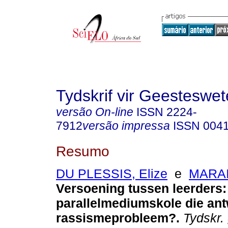
Tydskrif vir Geesteswe
versão On-line
ISSN
2224-
7912
versão impressa
ISSN
004
Resumo
DU PLESSIS, Elize
e
MARAI
Versoening tussen leerders:
parallelmediumskole die ant
rassismeprobleem?
.
Tydskr.