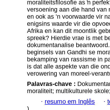
moraliteitsfilosofie as ŉ perf
versoening aan die hand van m
en ook as 'n voorwaarde vir n
enigsins waarde vir die opvoe
Afrika en kan dit moontlik ge
spreek? Hierdie vrae is met b
dokumentanalise beantwoord. 
beginsels van Gandhi se moralit
bekamping van rassisme in pa
is dat alle aspekte van die o
verowering van moreel-verant
Palavras-chave :
Dokumentana
moraliteit; multikulturele skol
·
resumo em Inglês
·
)