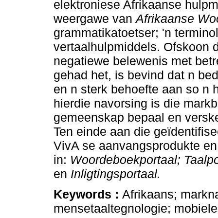
elektroniese Afrikaanse hulpm
weergawe van
Afrikaanse Woo
grammatikatoetser; 'n termino
vertaalhulpmiddels. Ofskoon 
negatiewe belewenis met betre
gehad het, is bevind dat n bed
en n sterk behoefte aan so n 
hierdie navorsing is die mark
gemeenskap bepaal en verskei
Ten einde aan die geïdentifis
VivA se aanvangsprodukte en 
in:
Woordeboekportaal; Taalpor
en
Inligtingsportaal.
Keywords :
Afrikaans; markn
mensetaaltegnologie; mobiele