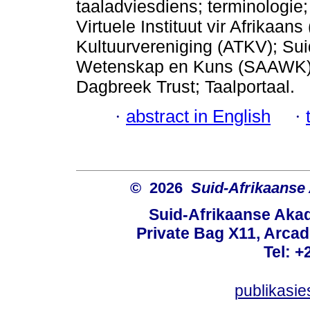
taaladviesdiens; terminologie
Virtuele Instituut vir Afrikaans
Kultuurvereniging (ATKV); Su
Wetenskap en Kuns (SAAWK);
Dagbreek Trust; Taalportaal.
·
abstract in English
·
© 2026
Suid-Afrikaanse
Suid-Afrikaanse Aka
Private Bag X11, Arcadi
Tel: +
publikasi