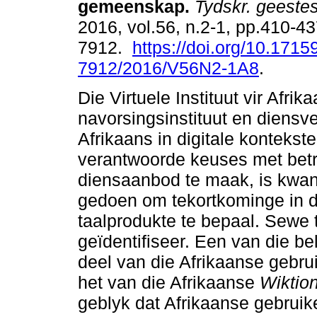
gemeenskap
.
Tydskr. geeste
2016, vol.56, n.2-1, pp.410-4
7912.
https://doi.org/10.1715
7912/2016/V56N2-1A8
.
Die Virtuele Instituut vir Afrika
navorsingsinstituut en diensve
Afrikaans in digitale kontekst
verantwoorde keuses met betr
diensaanbod te maak, is kwant
gedoen om tekortkominge in di
taalprodukte te bepaal. Sewe 
geïdentifiseer. Een van die be
deel van die Afrikaanse gebrui
het van die Afrikaanse
Wiktio
geblyk dat Afrikaanse gebruike