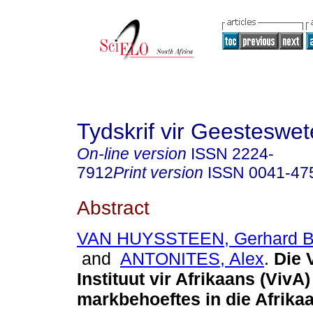
Tydskrif vir Geesteswe
On-line version
ISSN
2224-
7912
Print version
ISSN
0041-47
Abstract
VAN HUYSSTEEN, Gerhard 
and
ANTONITES, Alex
.
Die 
Instituut vir Afrikaans (VivA)
markbehoeftes in die Afrika