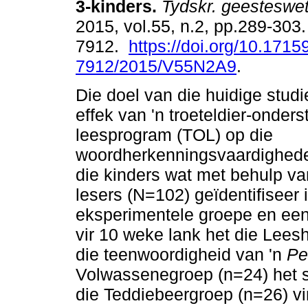
3-kinders
.
Tydskr. geesteswet
2015, vol.55, n.2, pp.289-303
7912.
https://doi.org/10.1715
7912/2015/V55N2A9
.
Die doel van die huidige stud
effek van 'n troeteldier-onder
leesprogram (TOL) op die
woordherkenningsvaardighede 
die kinders wat met behulp va
lesers (N=102) geïdentifiseer
eksperimentele groepe en een
vir 10 weke lank het die Lees
die teenwoordigheid van 'n
Pe
Volwassenegroep (n=24) het sl
die Teddiebeergroep (n=26) vi