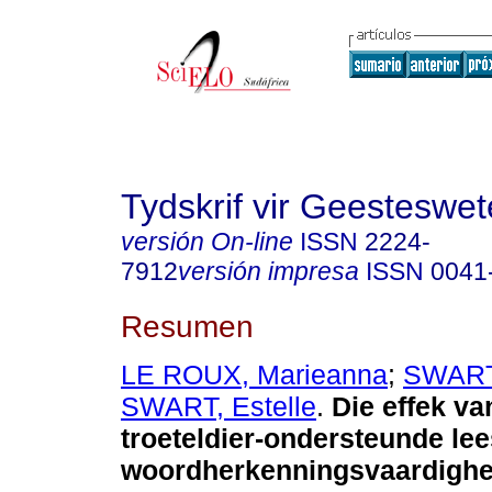
Tydskrif vir Geesteswe
versión On-line
ISSN
2224-
7912
versión impresa
ISSN
0041
Resumen
LE ROUX, Marieanna
;
SWARTZ
SWART, Estelle
.
Die effek va
troeteldier-ondersteunde le
woordherkenningsvaardighe