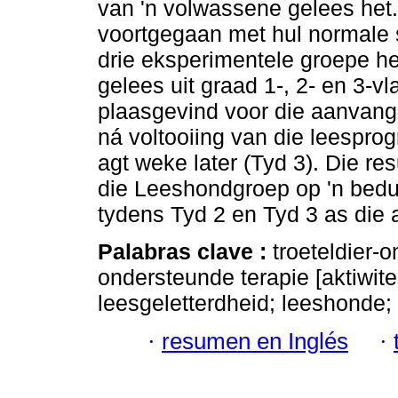
van 'n volwassene gelees het.
voortgegaan met hul normale sk
drie eksperimentele groepe he
gelees uit graad 1-, 2- en 3-v
plaasgevind voor die aanvang 
ná voltooiing van die leespro
agt weke later (Tyd 3). Die res
die Leeshondgroep op 'n bedu
tydens Tyd 2 en Tyd 3 as die 
Palabras clave :
troeteldier-
ondersteunde terapie [aktiwite
leesgeletterdheid; leeshonde
·
resumen en Inglés
·