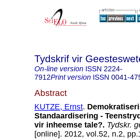
Tydskrif vir Geesteswe
On-line version
ISSN
2224-
7912
Print version
ISSN
0041-47
Abstract
KUTZE, Ernst
.
Demokratiseri
Standaardisering - Teenstryd
vir inheemse tale?
.
Tydskr. g
[online]. 2012, vol.52, n.2, p