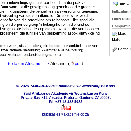
t en aanbevelings gemaak oor hoe dit in die praktyk
Enviar 
aar word tot die gevolgtrekking geraak dat die grootste
die mikrosisteem die behoef tes van versorging, genesing,
Indicadore
 wikkeling van die straatkind is. Die mesovlak word
Links rela
ehoefte van die straatkind om te behoort. Hier speel die
ing en die portuurgroep 'n belangrike rol in die kind se
Compartilh
nd se grootste behoeftes op die eksovlak is dié van hoop en
akrosisteem die funksie van beskerming asook ontwikkeling
Mais
Mais
like werk; straatkinders; ekologiese perspektief; inter ven
Permali
; kwalitatiewe navorsing; kwantitatiewe navorsing;
ppe; verliese; ondersteuningsisteme.
·
texto em Africaner
·
Africaner (
pdf
)
© 2026
Suid-Afrikaanse Akademie vir Wetenskap en Kuns
Suid-Afrikaanse Akademie vir Wetenskap en Kuns
Private Bag X11, Arcadia, Pretoria, Gauteng, ZA, 0007,
Tel: +27 12 328 5082
publikasies@akademie.co.za