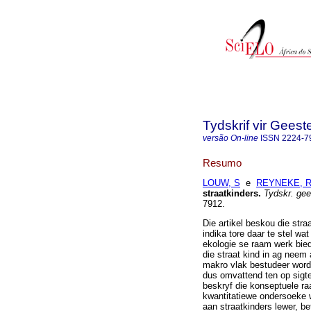
Tydskrif vir Gee
versão On-line
ISSN
2224-7
Resumo
LOUW, S
e
REYNEKE, R
straatkinders
.
Tydskr. gee
7912.
Die artikel beskou die stra
indika tore daar te stel wat
ekologie se raam werk bied 
die straat kind in ag neem
makro vlak bestudeer word. 
dus omvattend ten op sigte
beskryf die konseptuele ra
kwantitatiewe ondersoeke w
aan straatkinders lewer, bet