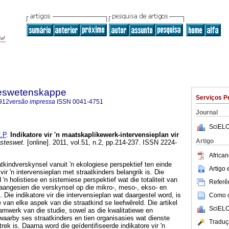
steswetenskappe
Serviços P
912
versão impressa
ISSN
0041-4751
Journal
SciELO
.P
.
Indikatore vir 'n maatskaplikewerk-intervensieplan vir
Artigo
steswet.
[online]. 2011, vol.51, n.2, pp.214-237. ISSN 2224-
African
atkindverskynsel vanuit 'n ekologiese perspektief ten einde
Artigo
 vir 'n intervensieplan met straatkinders belangrik is. Die
'n holistiese en sistemiese perspektief wat die totaliteit van
Referên
 aangesien die verskynsel op die mikro-, meso-, ekso- en
Die indikatore vir die intervensieplan wat daargestel word, is
Como ci
 van elke aspek van die straatkind se leefwêreld. Die artikel
SciELO
amwerk van die studie, sowel as die kwalitatiewe en
aarby ses straatkinders en tien organisasies wat dienste
Traduç
rek is. Daarna word die geïdentifiseerde indikatore vir 'n