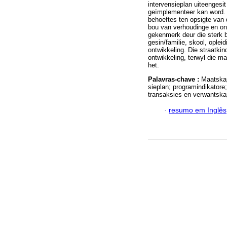
intervensieplan uiteengesi
geïmplementeer kan word. D
behoeftes ten opsigte van 
bou van verhoudinge en ont
gekenmerk deur die sterk b
gesin/familie, skool, opleid
ontwikkeling. Die straatki
ontwikkeling, terwyl die m
het.
Palavras-chave :
Maatskap
sieplan; programindikatore
transaksies en verwantska
·
resumo em Inglês