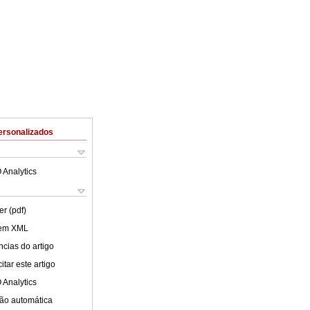
ersonalizados
 Analytics
er (pdf)
 em XML
cias do artigo
tar este artigo
 Analytics
ão automática