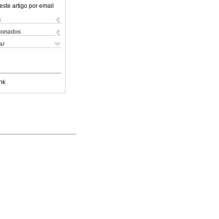
este artigo por email
s
cionados
ar
nk