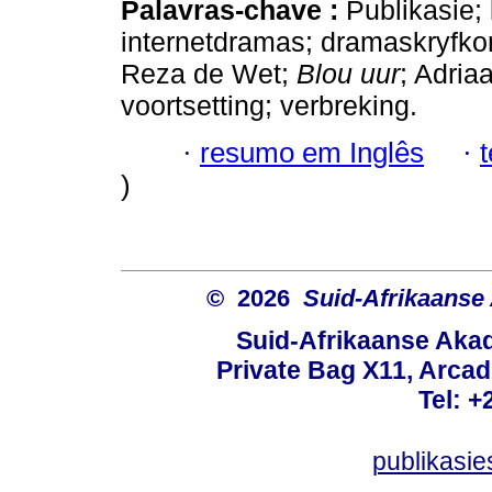
Palavras-chave :
Publikasie;
internetdramas; dramaskryfk
Reza de Wet;
Blou uur
; Adria
voortsetting; verbreking.
·
resumo em Inglês
·
)
© 2026
Suid-Afrikaanse
Suid-Afrikaanse Aka
Private Bag X11, Arcadi
Tel: +
publikasi