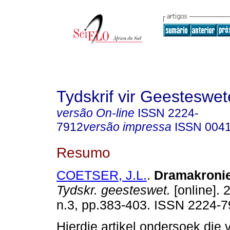
Tydskrif vir Geesteswe
versão On-line
ISSN
2224-
7912
versão impressa
ISSN
004
Resumo
COETSER, J.L.
.
Dramakronie
Tydskr. geesteswet.
[online]. 
n.3, pp.383-403. ISSN 2224-7
Hierdie artikel ondersoek die 