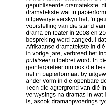
gepubliseerde dramatekste, di
dramatekste wat in papierfor
uitgewerye verskyn het, 'n ge
voorstelling van die stand van
drama en teater in 2008 en 20
bespreking word aangedui dat
Afrikaanse dramatekste in dié
in vorige jare, verbreed het i
publiseer
uitgebrei word. In di
geïnterpreteer om ook die bes
net in papierformaat by uitgew
ander vorm in die openbare dom
Teen die agtergrond van dié int
verwysings na dramas in wat i
is, asook dramaopvoerings ty