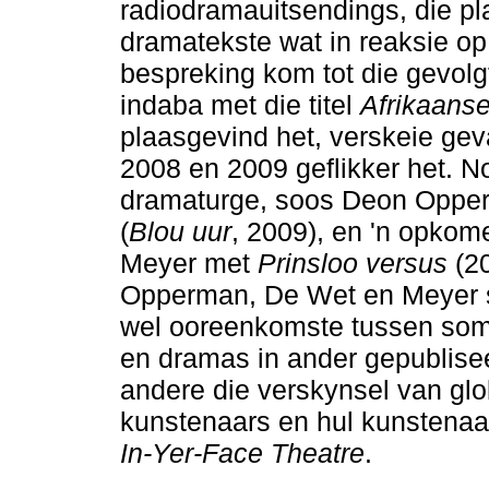
radiodramauitsendings, die pl
dramatekste wat in reaksie op
bespreking kom tot die gevolgt
indaba met die titel
Afrikaanse
plaasgevind het, verskeie geva
2008 en 2009 geflikker het. N
dramaturge, soos Deon Oppe
(
Blou uur
, 2009), en 'n opkom
Meyer met
Prinsloo versus
(20
Opperman, De Wet en Meyer s
wel ooreenkomste tussen som
en dramas in ander gepublise
andere die verskynsel van glob
kunstenaars en hul kunstenaa
In-Yer-Face Theatre
.