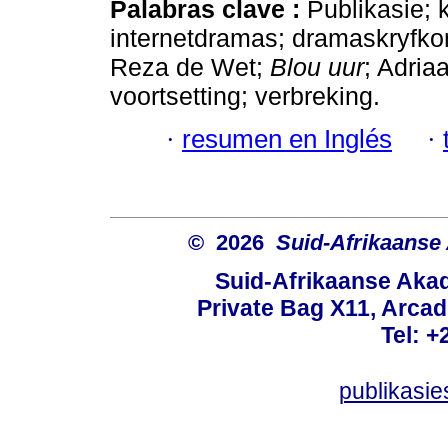
Palabras clave :
Publikasie; 
internetdramas; dramaskryfk
Reza de Wet;
Blou uur
; Adria
voortsetting; verbreking.
·
resumen en Inglés
·
© 2026
Suid-Afrikaanse
Suid-Afrikaanse Aka
Private Bag X11, Arcadi
Tel: +
publikasi