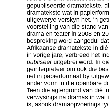
gepubliseerde dramatekste, di
dramatekste wat in papierfor
uitgewerye verskyn het, 'n ge
voorstelling van die stand van
drama en teater in 2008 en 20
bespreking word aangedui dat
Afrikaanse dramatekste in dié
in vorige jare, verbreed het i
publiseer
uitgebrei word. In di
geïnterpreteer om ook die bes
net in papierformaat by uitgew
ander vorm in die openbare dom
Teen die agtergrond van dié int
verwysings na dramas in wat i
is, asook dramaopvoerings ty