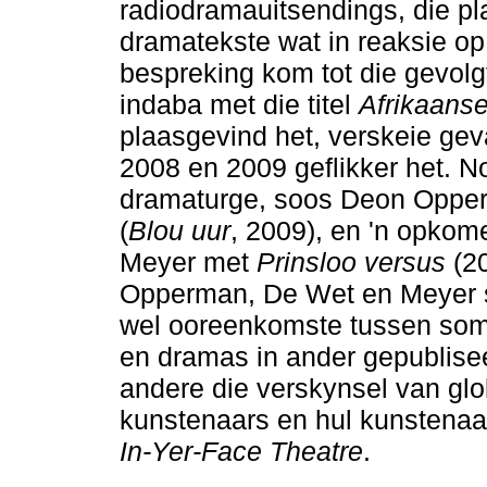
radiodramauitsendings, die pl
dramatekste wat in reaksie op
bespreking kom tot die gevolgt
indaba met die titel
Afrikaanse
plaasgevind het, verskeie geva
2008 en 2009 geflikker het. N
dramaturge, soos Deon Oppe
(
Blou uur
, 2009), en 'n opkom
Meyer met
Prinsloo versus
(20
Opperman, De Wet en Meyer s
wel ooreenkomste tussen som
en dramas in ander gepublise
andere die verskynsel van glob
kunstenaars en hul kunstenaa
In-Yer-Face Theatre
.