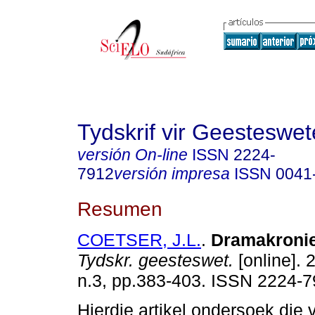
Tydskrif vir Geesteswe
versión On-line
ISSN
2224-
7912
versión impresa
ISSN
0041
Resumen
COETSER, J.L.
.
Dramakronie
Tydskr. geesteswet.
[online]. 
n.3, pp.383-403. ISSN 2224-7
Hierdie artikel ondersoek die 