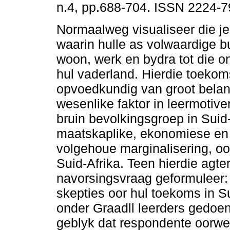
n.4, pp.688-704. ISSN 2224-7
Normaalweg visualiseer die j
waarin hulle as volwaardige b
woon, werk en bydra tot die o
hul vaderland. Hierdie toekom
opvoedkundig van groot belang
wesenlike faktor in leermotiver
bruin bevolkingsgroep in Suid-
maatskaplike, ekonomiese en 
volgehoue marginalisering, ook
Suid-Afrika. Teen hierdie agte
navorsingsvraag geformuleer: I
skepties oor hul toekoms in S
onder Graadll leerders gedoen.
geblyk dat respondente oorwe