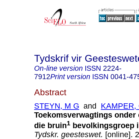
Tydskrif vir Geesteswe
On-line version
ISSN
2224-
7912
Print version
ISSN
0041-47
Abstract
STEYN, M G
and
KAMPER, 
Toekomsverwagtings onder d
1
die bruin
bevolkingsgroep i
Tydskr. geesteswet.
[online]. 