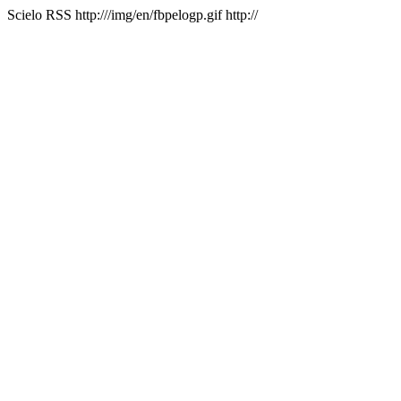
Scielo RSS
http:///img/en/fbpelogp.gif
http://