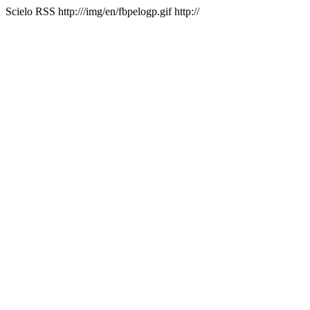
Scielo RSS
http:///img/en/fbpelogp.gif
http://