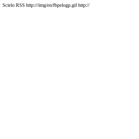
Scielo RSS
http:///img/en/fbpelogp.gif
http://