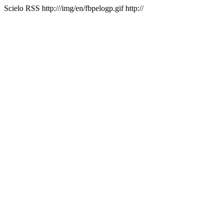
Scielo RSS
http:///img/en/fbpelogp.gif
http://