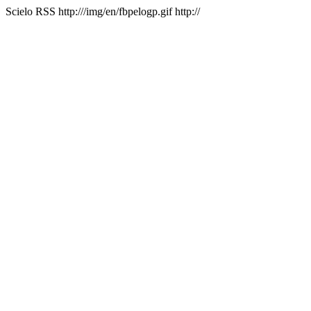
Scielo RSS
http:///img/en/fbpelogp.gif
http://