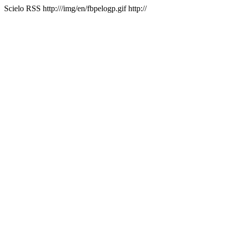
Scielo RSS
http:///img/en/fbpelogp.gif
http://