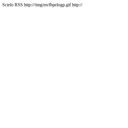
Scielo RSS
http:///img/en/fbpelogp.gif
http://