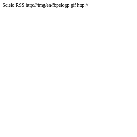
Scielo RSS
http:///img/en/fbpelogp.gif
http://