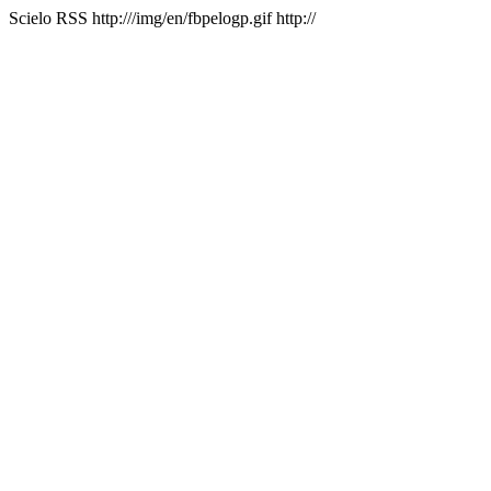
Scielo RSS
http:///img/en/fbpelogp.gif
http://