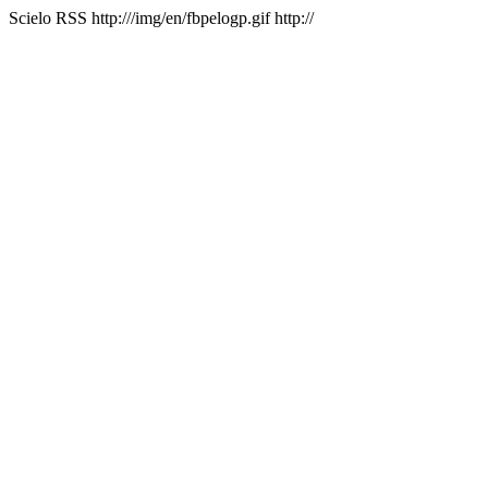
Scielo RSS
http:///img/en/fbpelogp.gif
http://