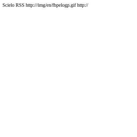
Scielo RSS
http:///img/en/fbpelogp.gif
http://