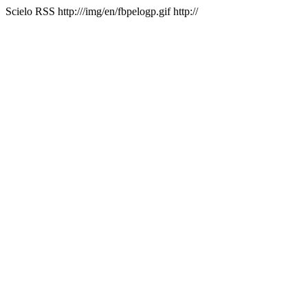
Scielo RSS
http:///img/en/fbpelogp.gif
http://