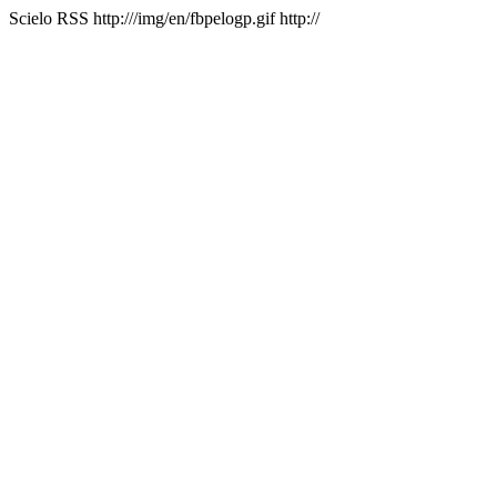
Scielo RSS
http:///img/en/fbpelogp.gif
http://