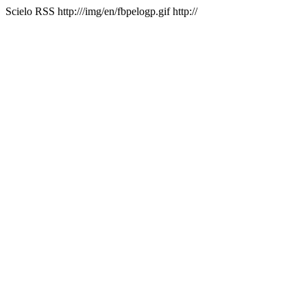
Scielo RSS
http:///img/en/fbpelogp.gif
http://