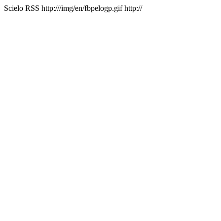
Scielo RSS
http:///img/en/fbpelogp.gif
http://