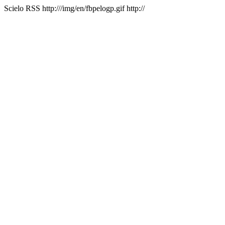
Scielo RSS
http:///img/en/fbpelogp.gif
http://