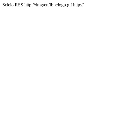
Scielo RSS
http:///img/en/fbpelogp.gif
http://