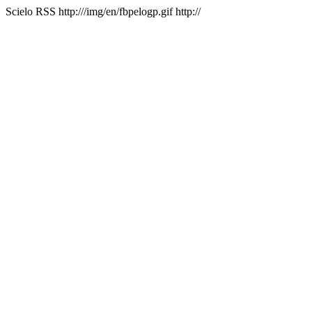
Scielo RSS
http:///img/en/fbpelogp.gif
http://