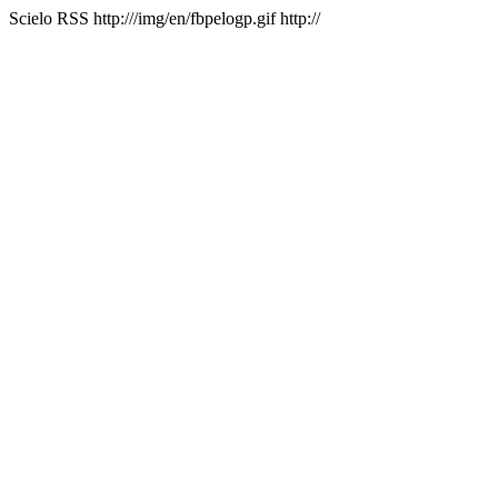
Scielo RSS
http:///img/en/fbpelogp.gif
http://