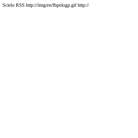
Scielo RSS
http:///img/en/fbpelogp.gif
http://