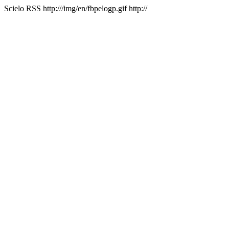
Scielo RSS
http:///img/en/fbpelogp.gif
http://