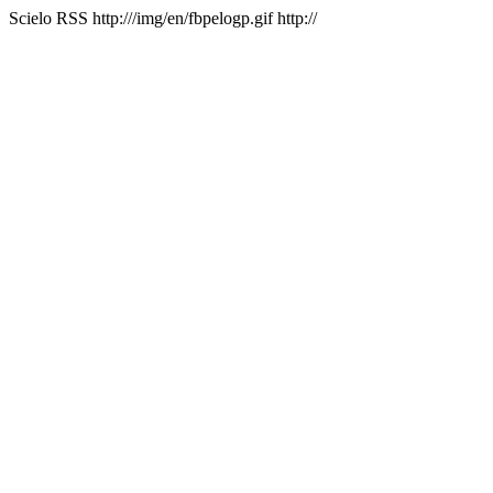
Scielo RSS
http:///img/en/fbpelogp.gif
http://