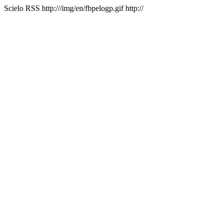
Scielo RSS
http:///img/en/fbpelogp.gif
http://