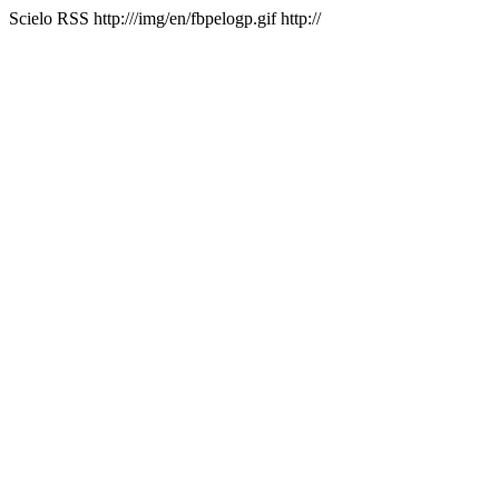
Scielo RSS
http:///img/en/fbpelogp.gif
http://