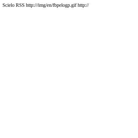
Scielo RSS
http:///img/en/fbpelogp.gif
http://