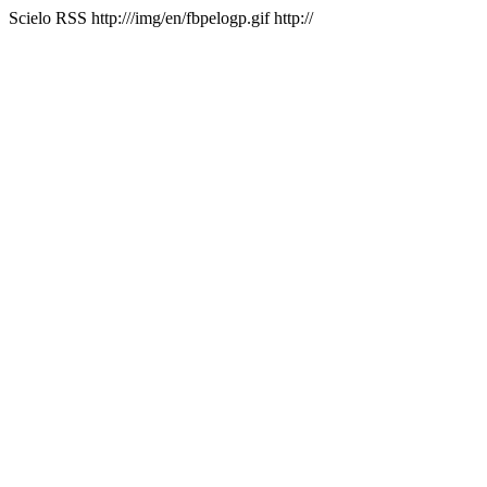
Scielo RSS
http:///img/en/fbpelogp.gif
http://