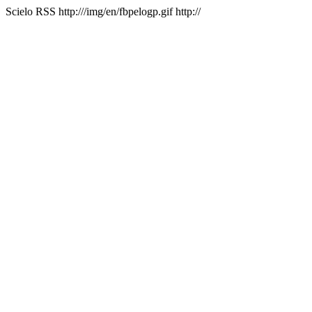
Scielo RSS
http:///img/en/fbpelogp.gif
http://