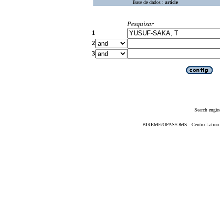
Base de dados :
article
Pesquisar
1
2
3
Search engin
BIREME/OPAS/OMS - Centro Latino-Am