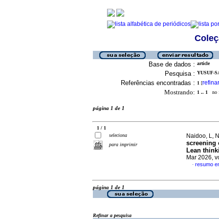
Coleç
Base de dados :
article
Pesquisa :
YUSUF-SA
Referências encontradas :
refina
1
[
Mostrando:
1 .. 1
no f
página 1 de 1
1 / 1
seleciona
Naidoo, L, 
screening 
para imprimir
Lean thin
Mar 2026, v
resumo em
·
página 1 de 1
Refinar a pesquisa