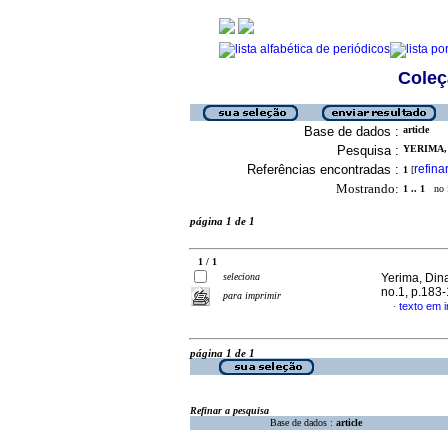
Coleç
Base de dados :
article
Pesquisa :
YERIMA, 
Referências encontradas :
refina
1
[
Mostrando:
1 .. 1
no f
página 1 de 1
1 / 1
seleciona
Yerima, Din
no.1, p.183
para imprimir
texto em i
·
página 1 de 1
Refinar a pesquisa
Base de dados :
article