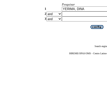
Pesquisar
1
2
3
Search engin
BIREME/OPAS/OMS - Centro Latino-Am