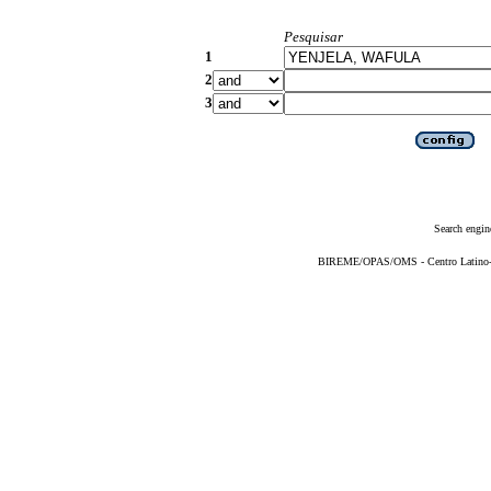
Pesquisar
1
2
3
Search engin
BIREME/OPAS/OMS - Centro Latino-Am