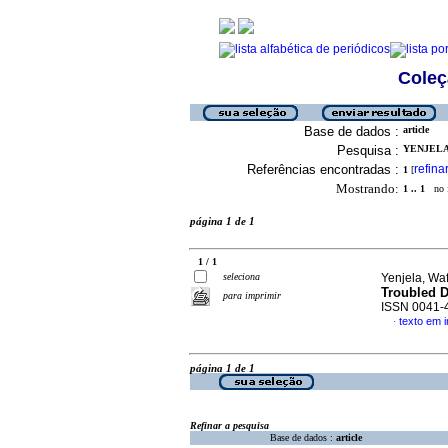
Coleç
Base de dados :
article
Pesquisa :
YENJELA,
Referências encontradas :
refina
1
[
Mostrando:
1 .. 1
no f
página 1 de 1
1 / 1
seleciona
Yenjela, Wa
Troubled D
para imprimir
ISSN 0041-
texto em i
·
página 1 de 1
Refinar a pesquisa
Base de dados :
article