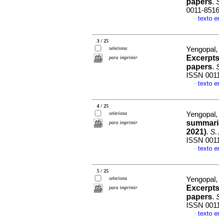
papers
.
S
0011-851
texto e
·
3 / 25
seleciona
Yengopal
Excerpts
para imprimir
papers
.
S
ISSN 001
texto e
·
4 / 25
seleciona
Yengopal
summarie
para imprimir
2021)
.
S. 
ISSN 001
texto e
·
5 / 25
seleciona
Yengopal
Excerpts
para imprimir
papers
.
S
ISSN 001
texto e
·