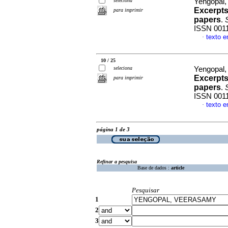
seleciona
Yengopal
Excerpts
para imprimir
papers
.
S
ISSN 001
texto e
·
10 / 25
seleciona
Yengopal
Excerpts
para imprimir
papers
.
S
ISSN 001
texto e
·
página 1 de 3
Refinar a pesquisa
Base de dados :
article
Pesquisar
1
2
3