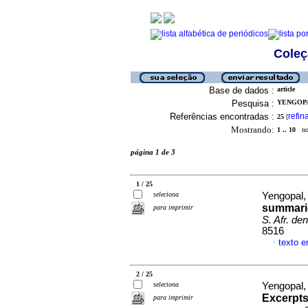
Coleç
Base de dados :
article
Pesquisa :
YENGOPA
Referências encontradas :
refin
25
[
Mostrando:
1 .. 10
no 
página 1 de 3
1 / 25
seleciona
Yengopal
summarie
para imprimir
S. Afr. dent
8516
texto e
·
2 / 25
seleciona
Yengopal
Excerpts
para imprimir