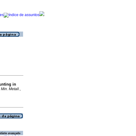
unting in
t. Min. Metall.
,
lário avançado