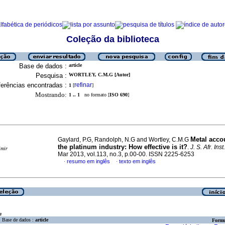
Coleção da biblioteca
Base de dados :
article
Pesquisa :
WORTLEY, C.M.G [Autor]
erências encontradas :
refinar
1
[
]
Mostrando:
1 .. 1
no formato [
ISO 690
]
Metal acco
Gaylard, P.G, Randolph, N.G and Wortley, C.M.G
the platinum industry
:
How effective is it?
.
J. S. Afr. Ins
imir
Mar 2013, vol.113, no.3, p.00-00. ISSN 2225-6253
resumo em inglês
texto em inglês
·
·
a
Base de dados :
article
Formu