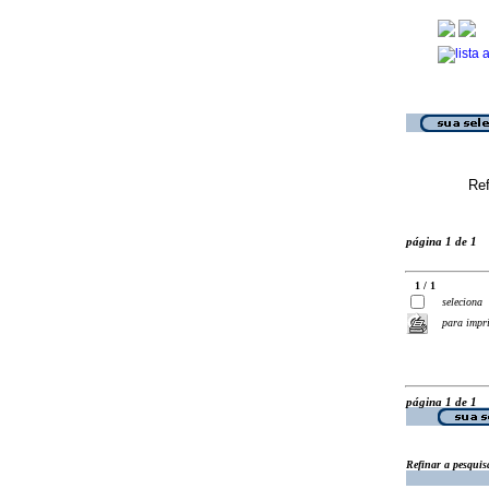
Ref
página 1 de 1
1 / 1
seleciona
para impr
página 1 de 1
Refinar a pesquis